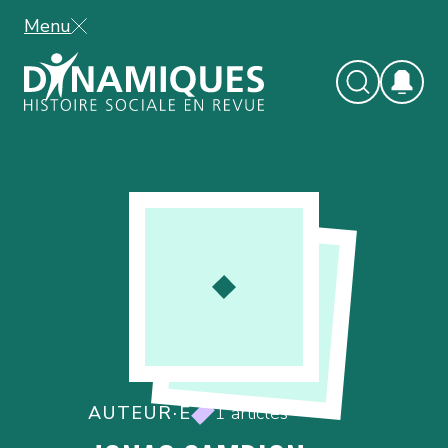
Menu
AUTEUR·E
1 articles