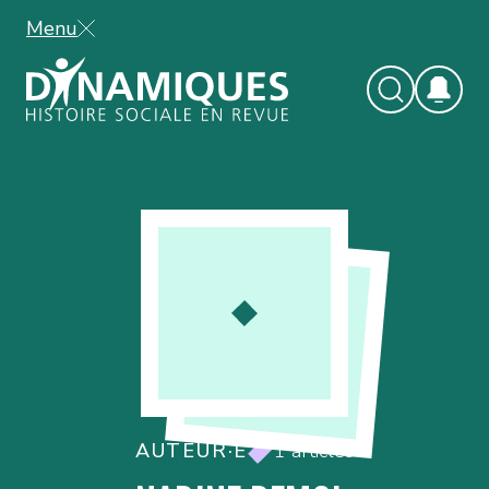
Menu
AUTEUR·E
1 articles