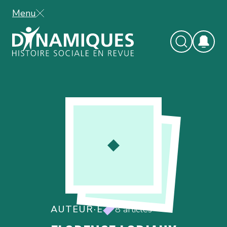
Menu
AUTEUR·E
8 articles