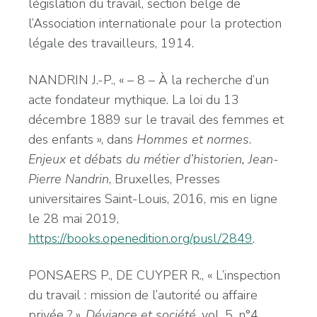
législation du travail, section belge de
l’Association internationale pour la protection
légale des travailleurs, 1914.
NANDRIN J.-P., « – 8 – À la recherche d’un
acte fondateur mythique. La loi du 13
décembre 1889 sur le travail des femmes et
des enfants », dans
Hommes et normes
.
Enjeux et débats du métier d’historien, Jean-
Pierre Na
n
drin
, Bruxelles, Presses
universitaires Saint-Louis, 2016, mis en ligne
le 28 mai 2019,
https://books.openedition.org/pusl/2849
.
PONSAERS P., DE CUYPER R., « L’inspection
du travail : mission de l’autorité ou affaire
privée ? »,
Déviance et société
, vol. 5, n°4,