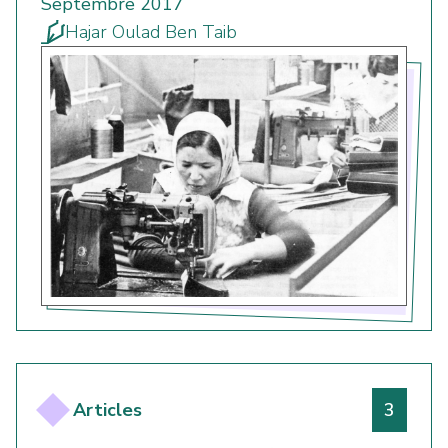
Septembre 2017
Hajar Oulad Ben Taib
Numéro
Articles
3