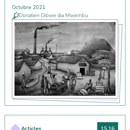
Octobre 2021
Donatien Dibwe dia Mwembu
Numéro
Articles
15.16