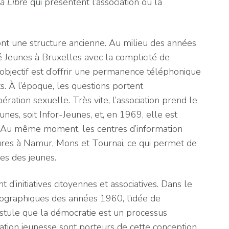
a Libre
qui présentent l’association ou la
ont une structure ancienne. Au milieu des années
é Jeunes à Bruxelles avec la complicité de
L’objectif est d’offrir une permanence téléphonique
. À l’époque, les questions portent
bération sexuelle. Très vite, l’association prend le
nes, soit Infor-Jeunes, et, en 1969, elle est
e. Au même moment, les centres d’information
ctures à Namur, Mons et Tournai, ce qui permet de
es des jeunes.
’initiatives citoyennes et associatives. Dans le
ographiques des années 1960, l’idée de
ostule que la démocratie est un processus
ormation jeunesse sont porteurs de cette conception