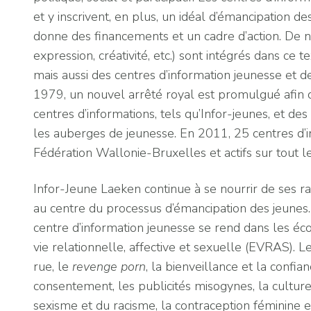
et y inscrivent, en plus, un idéal d’émancipation d
donne des financements et un cadre d’action. De no
expression, créativité, etc.) sont intégrés dans ce 
mais aussi des centres d’information jeunesse et 
1979, un nouvel arrêté royal est promulgué afin 
centres d’informations, tels qu’Infor-jeunes, et d
les auberges de jeunesse. En 2011, 25 centres d’i
Fédération Wallonie-Bruxelles et actifs sur tout l
Infor-Jeune Laeken continue à se nourrir de ses rac
au centre du processus d’émancipation des jeunes. 
centre d’information jeunesse se rend dans les éco
vie relationnelle, affective et sexuelle (EVRAS). 
rue, le
revenge
porn
, la bienveillance et la confia
consentement, les publicités misogynes, la culture 
sexisme et du racisme, la contraception féminine et 