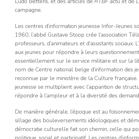
Ludo Bettens, et des articles de
RTBF actu
et de
L
campagne.
Les centres d’information jeunesse Infor-Jeunes s
1960, l’abbé Gustave Stoop crée l’association Tél
professeurs, d’animateurs et d’assistants sociaux. 
aux jeunes pour répondre à leurs questionnements
essentiellement sur le service militaire et sur la li
nom de Centre national belge d’information des jeu
reconnue par le ministère de la Culture français
jeunesse se multiplient avec l’apparition de stru
répondre à l’ampleur et à la diversité des demand
De manière générale, l’époque est au foisonnement d
sillage des bouleversements idéologiques et dém
démocratie culturelle fait son chemin, celle qui p
politique, social et participatif. Les centres d’inf