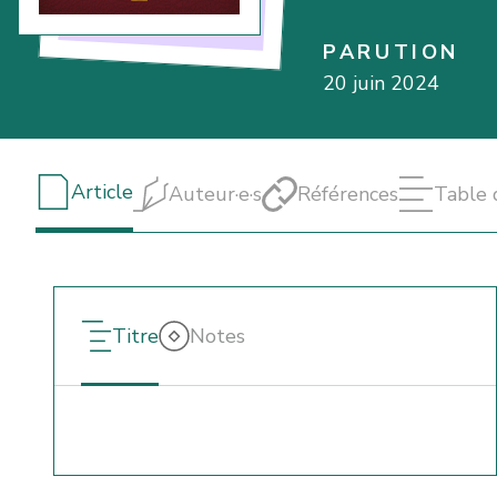
PARUTION
20 juin 2024
Article
Auteur·e·s
Références
Table 
Titre
Notes