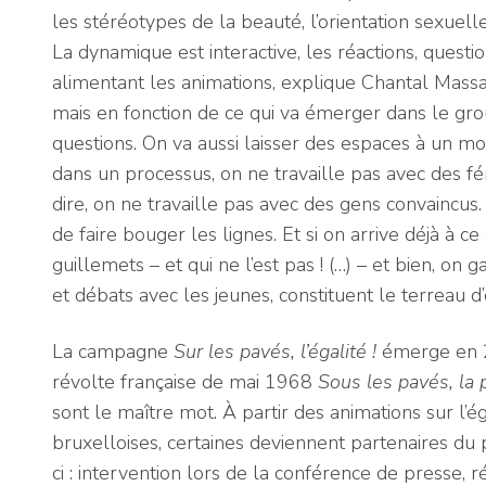
les stéréotypes de la beauté, l’orientation sexuelle
La dynamique est interactive, les réactions, quest
alimentant les animations, explique Chantal Massaer
mais en fonction de ce qui va émerger dans le grou
questions. On va aussi laisser des espaces à un m
dans un processus, on ne travaille pas avec des fé
dire, on ne travaille pas avec des gens convaincu
de faire bouger les lignes. Et si on arrive déjà à ce
guillemets – et qui ne l’est pas ! (…) – et bien, on
et débats avec les jeunes, constituent le terreau 
La campagne
Sur les pavés, l’égalité !
émerge en 20
révolte française de mai 1968
Sous les pavés, la 
sont le maître mot. À partir des animations sur l’é
bruxelloises, certaines deviennent partenaires du p
ci : intervention lors de la conférence de presse, r