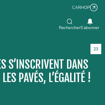
CARHOP
Rechercher
S’abonner
Numé
23
S S’INSCRIVENT DANS
ES PAVÉS, L’ÉGALITÉ !